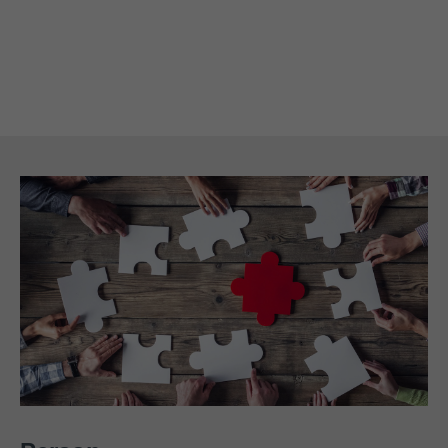
About us
Lorem ipsum dolor sit amet, consectetuer
adipiscing elit.
Aenean commodo ligula eget dolor. Aenean massa.
Cum sociis natoque penatibus et magnis dis parturient
montes, nascetur ridiculus mus. Donec quam felis,
ultricies nec.